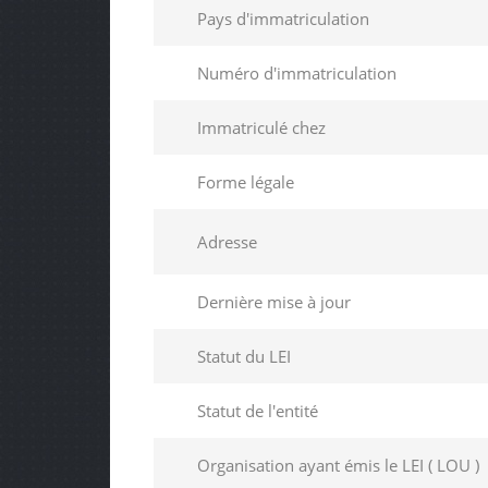
Pays d'immatriculation
Numéro d'immatriculation
Immatriculé chez
Forme légale
Adresse
Dernière mise à jour
Statut du LEI
Statut de l'entité
Organisation ayant émis le LEI ( LOU )