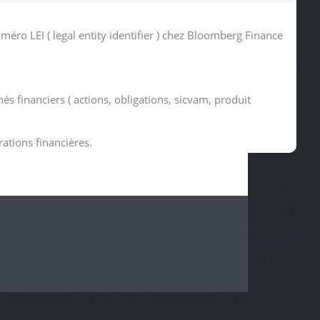
o LEI ( legal entity identifier ) chez Bloomberg Finance
s financiers ( actions, obligations, sicvam, produit
rations financières.