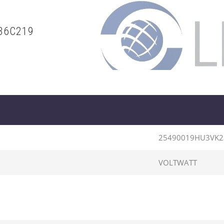
36C219
25490019HU3VK2
VOLTWATT