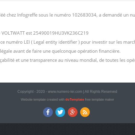
éé chez Infogreffe sous le numéro 102683034, a demandé un numér
ociété VOLTWATT est 25490019HU3VK236C219
uméro LEI ( Legal entity identifier ) pour investir sur les marché
n légale avant de faire une quelconque opération financière.
açabilité et une transparence au niveau mondial, de toutes les opé
Copyright - 2020 - www.numero-lei.com | All Rights Reserved
Website template created with
doTemplate
free template maker