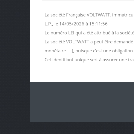
La société Française VOLTWATT, immatricul
L.P., le 14/05/2026 à 15:11:56
Le numéro LEI qui a été attribué à la s
La société VOLTWATT a peut être demandé ce n
monétaire ... ), puisque c'est une obligatio
Cet identifiant unique sert à assurer une tr