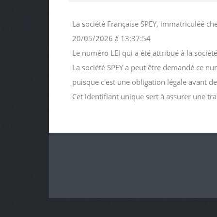
La société Française SPEY, immatriculéé che
20/05/2026 à 13:37:54
Le numéro LEI qui a été attribué à la soc
La société SPEY a peut être demandé ce numéro
puisque c'est une obligation légale avant d
Cet identifiant unique sert à assurer une tr