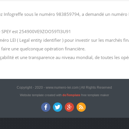
z Infogreffe sous le numéro 983859794, a demandé un numéro LEI (
iété SPEY est 254900VE9ZOO59TI3U91
 LEI ( Legal entity identifier ) pour investir sur les marchés finan
e faire une quelconque opération financière.
açabilité et une transparence au niveau mondial, de toutes les opé
Copyright - 2020 - www.numero-lei.com | All Rights Reserved
Website template created with
doTemplate
free template maker