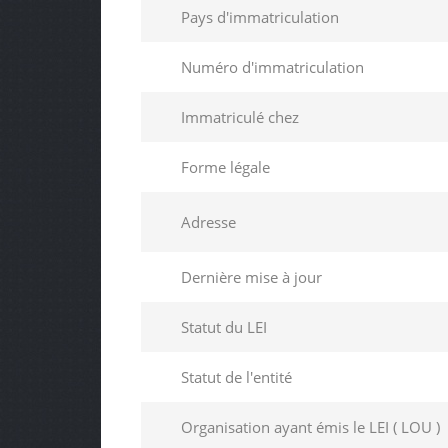
Pays d'immatriculation
Numéro d'immatriculation
Immatriculé chez
Forme légale
Adresse
Dernière mise à jour
Statut du LEI
Statut de l'entité
Organisation ayant émis le LEI ( LOU )