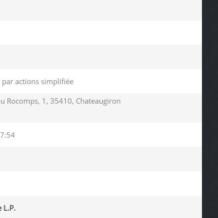
 par actions simplifiée
u Rocomps, 1, 35410, Chateaugiron
7:54
 L.P.