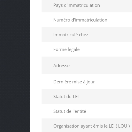
Pays d'immatriculation
Numéro d'immatriculation
Immatriculé chez
Forme légale
Adresse
Dernière mise à jour
Statut du LEI
Statut de l'entité
Organisation ayant émis le LEI ( LOU )