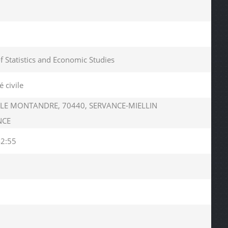
of Statistics and Economic Studies
é civile
LE MONTANDRE, 70440, SERVANCE-MIELLIN
NCE
42:55