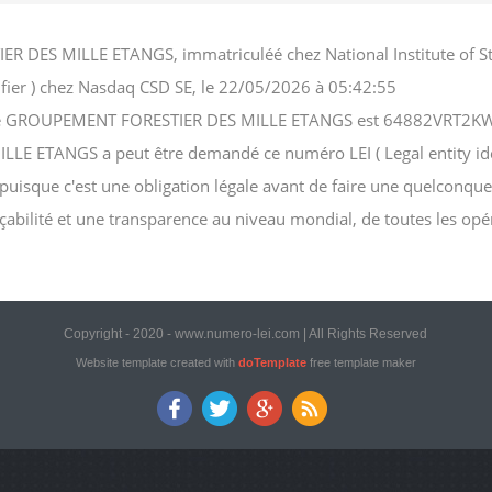
R DES MILLE ETANGS, immatriculéé chez National Institute of St
ifier ) chez Nasdaq CSD SE, le 22/05/2026 à 05:42:55
société GROUPEMENT FORESTIER DES MILLE ETANGS est 64882VRT
ETANGS a peut être demandé ce numéro LEI ( Legal entity identif
, puisque c'est une obligation légale avant de faire une quelconque
açabilité et une transparence au niveau mondial, de toutes les opé
Copyright - 2020 - www.numero-lei.com | All Rights Reserved
Website template created with
doTemplate
free template maker