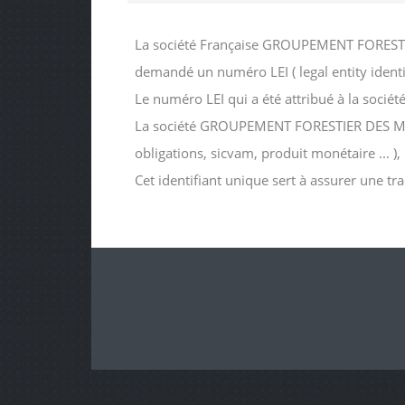
La société Française GROUPEMENT FORESTIE
demandé un numéro LEI ( legal entity ident
Le numéro LEI qui a été attribué à la 
La société GROUPEMENT FORESTIER DES MILLE 
obligations, sicvam, produit monétaire ... )
Cet identifiant unique sert à assurer une tr