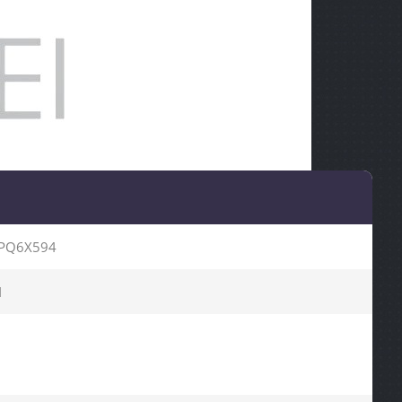
PQ6X594
I