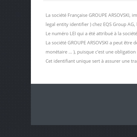
La société Française GROUPE ARSOVSKI, imm
legal entity identifier ) chez EQS Group AG
Le numéro LEI qui a été attribué à la s
La société GROUPE ARSOVSKI a peut être dema
monétaire ... ), puisque c'est une obligatio
Cet identifiant unique sert à assurer une tr