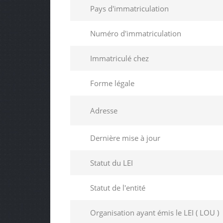
Pays d'immatriculation
Numéro d'immatriculation
Immatriculé chez
Forme légale
Adresse
Dernière mise à jour
Statut du LEI
Statut de l'entité
Organisation ayant émis le LEI ( LOU )