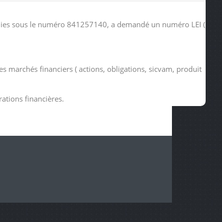
tudies sous le numéro 841257140, a demandé un numéro LEI (
s marchés financiers ( actions, obligations, sicvam, produit
rations financières.