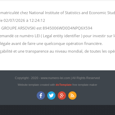
atriculéé chez National Institute of Statistics and Economic S
, le 02/07/2026 à 12:24:12
ociété GROUPE ARSOVSKI est 8945006WD0D4NPQ6X594
ndé ce numéro LEI ( Legal entity identifier ) pour investir sur le
n légale avant de faire une quelconque opération financière.
açabilité et une transparence au niveau mondial, de toutes les opé
Copyright - 2020 - www.numero-lei.com | All Rights Reserved
Website template created with
doTemplate
free template maker