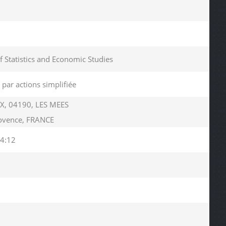
of Statistics and Economic Studies
 par actions simplifiée
X, 04190, LES MEES
ovence, FRANCE
4:12