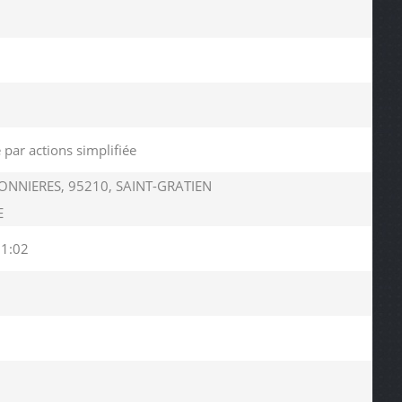
 par actions simplifiée
ONNIERES, 95210, SAINT-GRATIEN
E
31:02