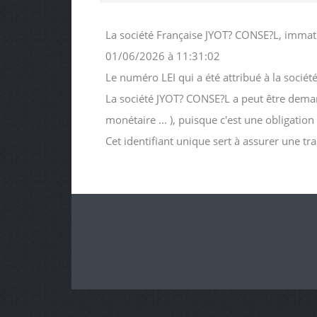
La société Française JYOT? CONSE?L, immatr
01/06/2026 à 11:31:02
Le numéro LEI qui a été attribué à la so
La société JYOT? CONSE?L a peut être demandé
monétaire ... ), puisque c'est une obligatio
Cet identifiant unique sert à assurer une tr