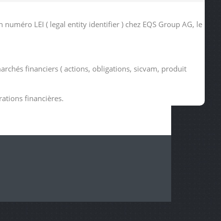
uméro LEI ( legal entity identifier ) chez EQS Group AG, le
archés financiers ( actions, obligations, sicvam, produit
rations financières.