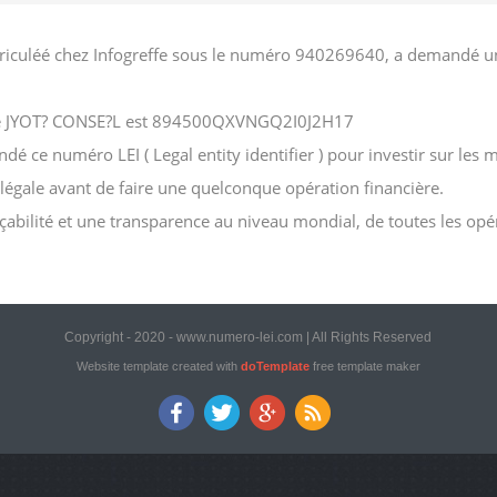
iculéé chez Infogreffe sous le numéro 940269640, a demandé un n
ciété JYOT? CONSE?L est 894500QXVNGQ2I0J2H17
 ce numéro LEI ( Legal entity identifier ) pour investir sur les m
n légale avant de faire une quelconque opération financière.
açabilité et une transparence au niveau mondial, de toutes les opé
Copyright - 2020 - www.numero-lei.com | All Rights Reserved
Website template created with
doTemplate
free template maker