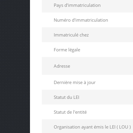
Pays d'immatriculation
Numéro d'immatriculation
Immatriculé chez
Forme légale
Adresse
Dernière mise à jour
Statut du LEI
Statut de l'entité
Organisation ayant émis le LEI ( LOU )