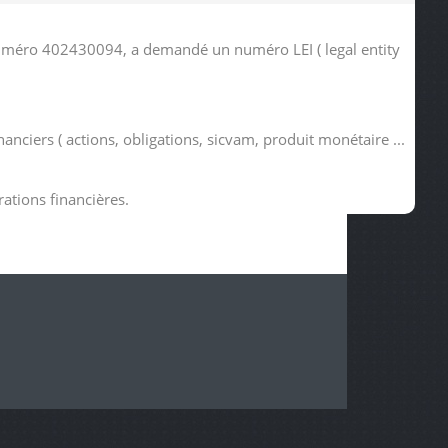
e numéro 402430094, a demandé un numéro LEI ( legal entity
anciers ( actions, obligations, sicvam, produit monétaire ...
rations financières.