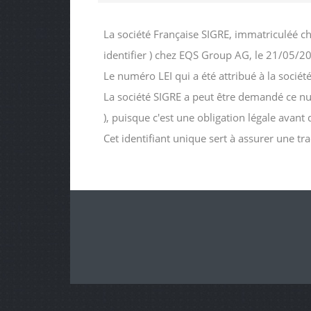
La société Française SIGRE, immatriculéé c
identifier ) chez EQS Group AG, le 21/05/2
Le numéro LEI qui a été attribué à la soc
La société SIGRE a peut être demandé ce numé
), puisque c'est une obligation légale avant
Cet identifiant unique sert à assurer une tr