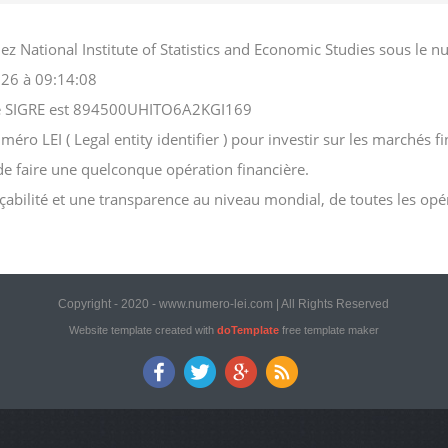
hez National Institute of Statistics and Economic Studies sous l
026 à 09:14:08
iété SIGRE est 894500UHITO6A2KGI169
ro LEI ( Legal entity identifier ) pour investir sur les marchés fin
 de faire une quelconque opération financière.
açabilité et une transparence au niveau mondial, de toutes les opé
Copyright - 2020 - www.numero-lei.com | All Rights Reserved
Website template created with
doTemplate
free template maker