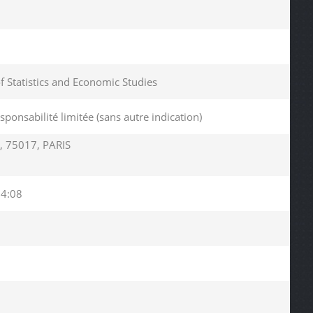
of Statistics and Economic Studies
esponsabilité limitée (sans autre indication)
 75017, PARIS
14:08