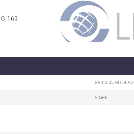
KGI169
894500UHITO6A2
SIGRE