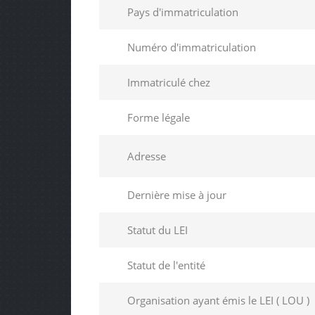
Pays d'immatriculation
Numéro d'immatriculation
Immatriculé chez
Forme légale
Adresse
Dernière mise à jour
Statut du LEI
Statut de l'entité
Organisation ayant émis le LEI ( LOU )