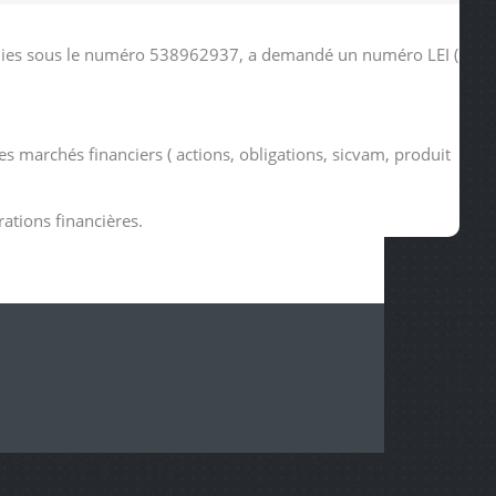
tudies sous le numéro 538962937, a demandé un numéro LEI (
s marchés financiers ( actions, obligations, sicvam, produit
rations financières.