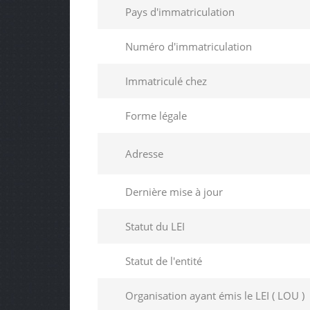
Pays d'immatriculation
Numéro d'immatriculation
Immatriculé chez
Forme légale
Adresse
Dernière mise à jour
Statut du LEI
Statut de l'entité
Organisation ayant émis le LEI ( LOU )