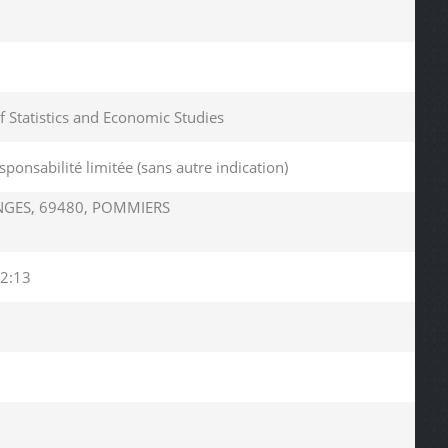
of Statistics and Economic Studies
sponsabilité limitée (sans autre indication)
NGES, 69480, POMMIERS
2:13