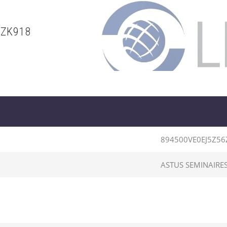
6ZK918
894500VE0EJ5Z56
ASTUS SEMINAIRE