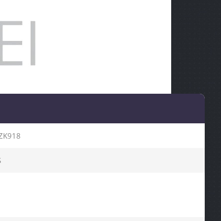
ZK918
S