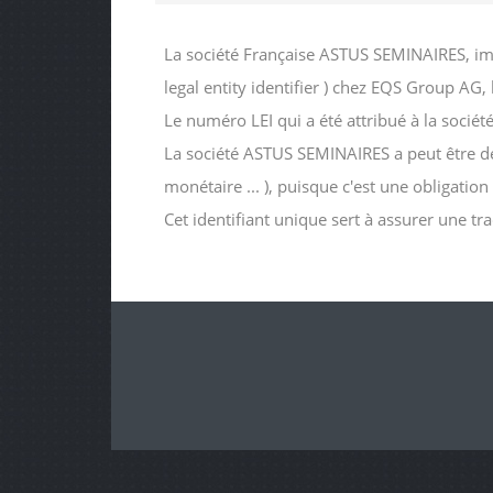
La société Française ASTUS SEMINAIRES, im
legal entity identifier ) chez EQS Group AG
Le numéro LEI qui a été attribué à la so
La société ASTUS SEMINAIRES a peut être dema
monétaire ... ), puisque c'est une obligatio
Cet identifiant unique sert à assurer une tr