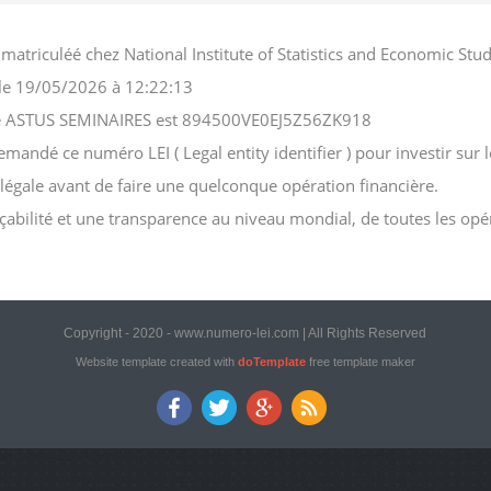
matriculéé chez National Institute of Statistics and Economic S
, le 19/05/2026 à 12:22:13
ciété ASTUS SEMINAIRES est 894500VE0EJ5Z56ZK918
ndé ce numéro LEI ( Legal entity identifier ) pour investir sur le
n légale avant de faire une quelconque opération financière.
açabilité et une transparence au niveau mondial, de toutes les opé
Copyright - 2020 - www.numero-lei.com | All Rights Reserved
Website template created with
doTemplate
free template maker