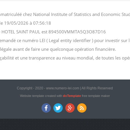
matriculéé chez National Institute of Statistics and Economic S
, le 19/05/2026 à 07:56:18
ociété HOTEL SAINT PAUL est 894500VMMTA5Q3O87D16
ndé ce numéro LEI ( Legal entity identifier ) pour investir sur l
n légale avant de faire une quelconque opération financière.
açabilité et une transparence au niveau mondial, de toutes les opé
Copyright - 2020 - www.numero-lei.com | All Rights Reserved
Website template created with
doTemplate
free template maker