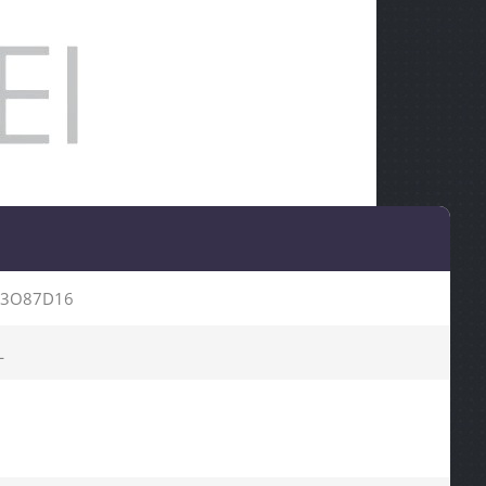
3O87D16
L