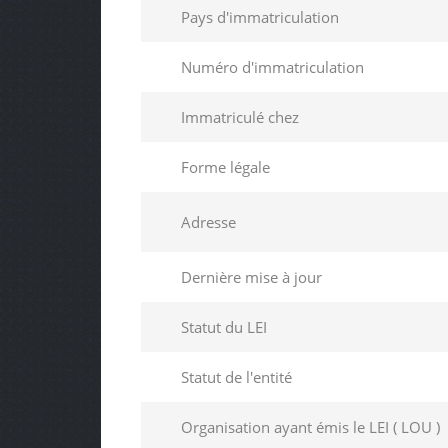
Pays d'immatriculation
Numéro d'immatriculation
Immatriculé chez
Forme légale
Adresse
Dernière mise à jour
Statut du LEI
Statut de l'entité
Organisation ayant émis le LEI ( LOU )