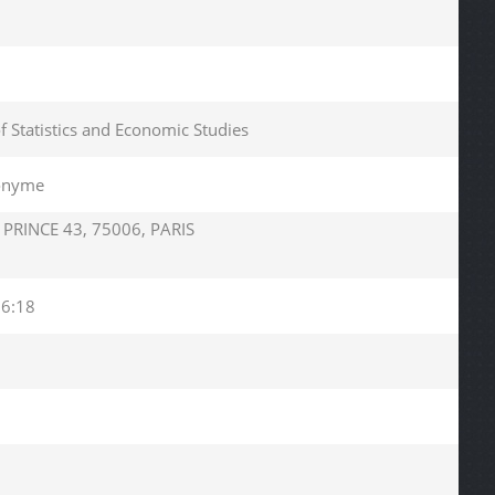
of Statistics and Economic Studies
nonyme
PRINCE 43, 75006, PARIS
56:18