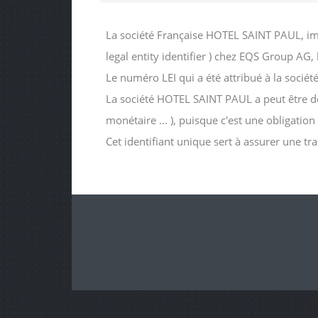
La société Française HOTEL SAINT PAUL, im
legal entity identifier ) chez EQS Group AG
Le numéro LEI qui a été attribué à la s
La société HOTEL SAINT PAUL a peut être dema
monétaire ... ), puisque c'est une obligatio
Cet identifiant unique sert à assurer une tr