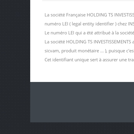
La société Française HOLDING TS INVESTISS
numéro LEI ( legal entity identifier ) c
Le numéro LEI qui a été attribué à la s
La société HOLDING TS INVESTISSEMENTS a peu
sicvam, produit monétaire ... ), puisque c'e
Cet identifiant unique sert à assurer une tr