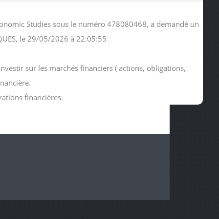
d Economic Studies sous le numéro 478080468, a demandé un
QUES, le 29/05/2026 à 22:05:55
estir sur les marchés financiers ( actions, obligations,
inancière.
rations financières.