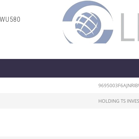
BWU580
9695003F6AJNRI
HOLDING TS INVE