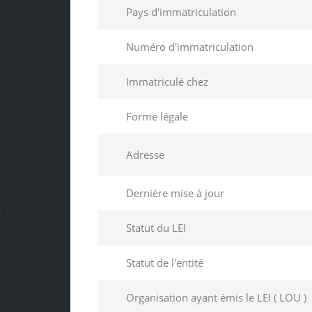
Pays d'immatriculation
Numéro d'immatriculation
Immatriculé chez
Forme légale
Adresse
Dernière mise à jour
Statut du LEI
Statut de l'entité
Organisation ayant émis le LEI ( LOU )