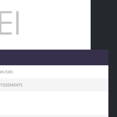
BWU580
STISSEMENTS