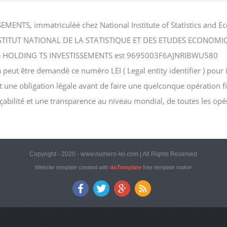
EMENTS, immatriculéé chez National Institute of Statistics an
hez INSTITUT NATIONAL DE LA STATISTIQUE ET DES ETUDES ECONOMI
ociété HOLDING TS INVESTISSEMENTS est 9695003F6AJNRIBWU580
t être demandé ce numéro LEI ( Legal entity identifier ) pour inv
st une obligation légale avant de faire une quelconque opération f
açabilité et une transparence au niveau mondial, de toutes les opé
Copyright - 2020 - www.numero-lei.com | All Rights Reserved
Website template created with
doTemplate
free template maker