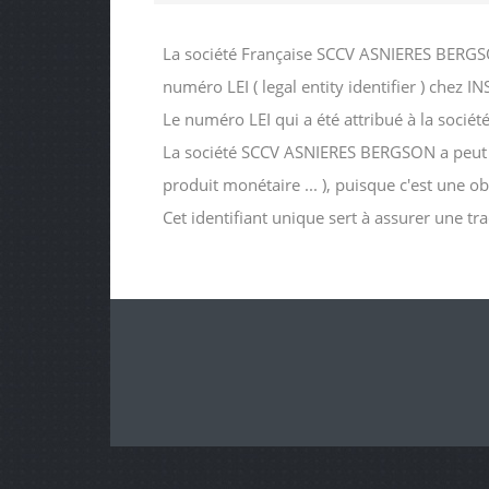
La société Française SCCV ASNIERES BERGSO
numéro LEI ( legal entity identifier ) c
Le numéro LEI qui a été attribué à la s
La société SCCV ASNIERES BERGSON a peut êtr
produit monétaire ... ), puisque c'est une o
Cet identifiant unique sert à assurer une tr