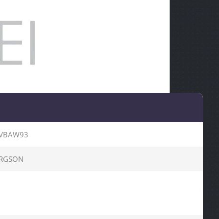
BVBAW93
ERGSON