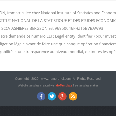
N, immatriculéé chez National Institute of Statistics and Econ
hez INSTITUT NATIONAL DE LA STATISTIQUE ET DES ETUDES ECONOMI
ociété SCCV ASNIERES BERGSON est 96950046FHZT6BVBAW93
e demandé ce numéro LEI ( Legal entity identifier ) pour investir 
bligation légale avant de faire une quelconque opération financièr
açabilité et une transparence au niveau mondial, de toutes les opé
Copyright - 2020 - www.numero-lei.com | All Rights Reserved
Website template created with
doTemplate
free template maker