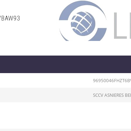
VBAW93
96950046FHZT6
SCCV ASNIERES B