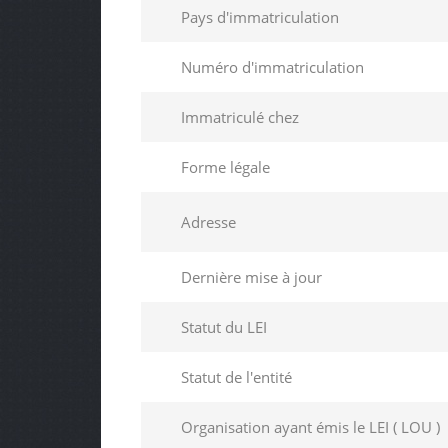
Pays d'immatriculation
Numéro d'immatriculation
Immatriculé chez
Forme légale
Adresse
Dernière mise à jour
Statut du LEI
Statut de l'entité
Organisation ayant émis le LEI ( LOU )