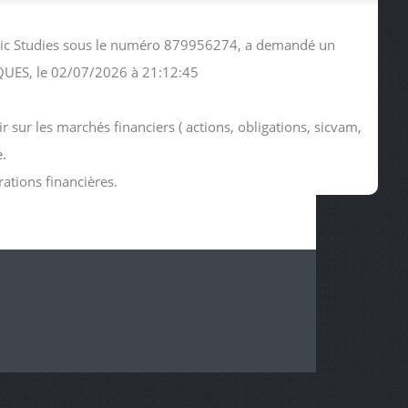
omic Studies sous le numéro 879956274, a demandé un
QUES, le 02/07/2026 à 21:12:45
sur les marchés financiers ( actions, obligations, sicvam,
e.
rations financières.