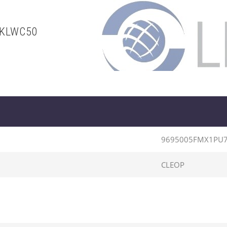
7KLWC50
9695005FMX1PU
CLEOP