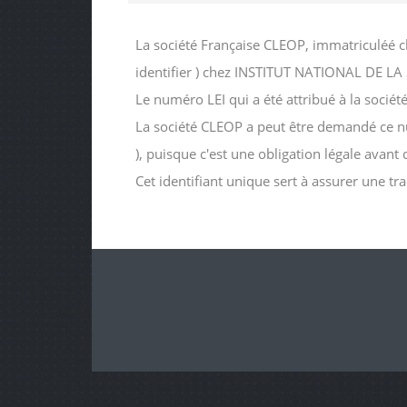
La société Française CLEOP, immatriculéé c
identifier ) chez INSTITUT NATIONAL DE 
Le numéro LEI qui a été attribué à la so
La société CLEOP a peut être demandé ce numé
), puisque c'est une obligation légale avant
Cet identifiant unique sert à assurer une tr