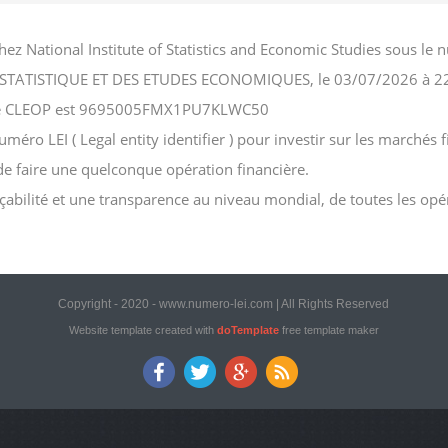
hez National Institute of Statistics and Economic Studies sous l
LA STATISTIQUE ET DES ETUDES ECONOMIQUES, le 03/07/2026 à 2
ciété CLEOP est 9695005FMX1PU7KLWC50
ro LEI ( Legal entity identifier ) pour investir sur les marchés fi
 de faire une quelconque opération financière.
açabilité et une transparence au niveau mondial, de toutes les opé
Copyright - 2020 - www.numero-lei.com | All Rights Reserved
Website template created with
doTemplate
free template maker