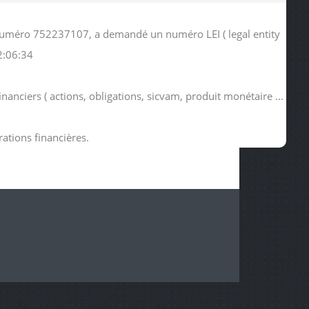
e numéro 752237107, a demandé un numéro LEI ( legal entity
2:06:34
nanciers ( actions, obligations, sicvam, produit monétaire ...
rations financières.