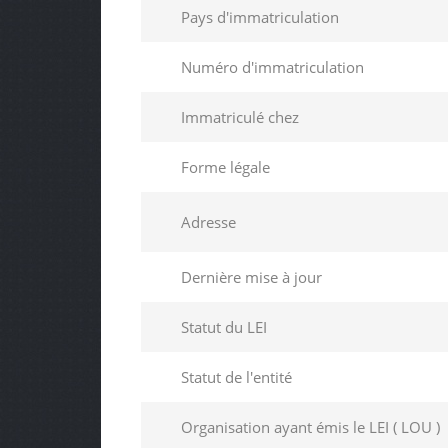
Pays d'immatriculation
Numéro d'immatriculation
Immatriculé chez
Forme légale
Adresse
Dernière mise à jour
Statut du LEI
Statut de l'entité
Organisation ayant émis le LEI ( LOU )