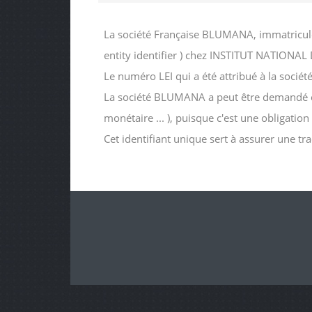
La société Française BLUMANA, immatriculé
entity identifier ) chez INSTITUT NATIO
Le numéro LEI qui a été attribué à la s
La société BLUMANA a peut être demandé ce n
monétaire ... ), puisque c'est une obligatio
Cet identifiant unique sert à assurer une tr