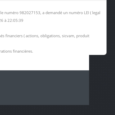
us le numéro 982027153, a demandé un numéro LEI ( legal
26 à 22:05:39
s financiers ( actions, obligations, sicvam, produit
rations financières.