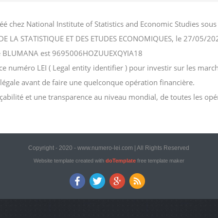
é chez National Institute of Statistics and Economic Studies so
NAL DE LA STATISTIQUE ET DES ETUDES ECONOMIQUES, le 27/05/20
ociété BLUMANA est 9695006HOZUUEXQYIA18
uméro LEI ( Legal entity identifier ) pour investir sur les marché
n légale avant de faire une quelconque opération financière.
açabilité et une transparence au niveau mondial, de toutes les opé
Copyright - 2020 - www.numero-lei.com | All Rights Reserved
Website template created with
doTemplate
free template maker