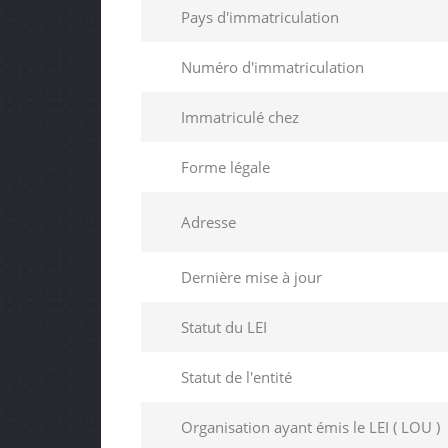
Pays d'immatriculation
Numéro d'immatriculation
Immatriculé chez
Forme légale
Adresse
Dernière mise à jour
Statut du LEI
Statut de l'entité
Organisation ayant émis le LEI ( LOU )