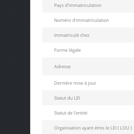
Pays d'immatriculation
Numéro d'immatriculation
Immatriculé chez
Forme légale
Adresse
Dernière mise à jour
Statut du LEI
Statut de l'entité
Organisation ayant émis le LEI ( LOU )