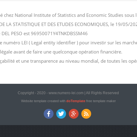
é chez National Institute of Statistics and Economic Studies so
NAL DE LA STATISTIQUE ET DES ETUDES ECONOMIQUES, le 19/05/20
ciété DEL PESO est 96950071Y4TNKDBSSM46
uméro LEI ( Legal entity identifier ) pour investir sur les marchés
n légale avant de faire une quelconque opération financière.
açabilité et une transparence au niveau mondial, de toutes les opé
Copyright - 2020 - www.numero-lei.com | All Rights Reserved
Website template created with
doTemplate
free template maker