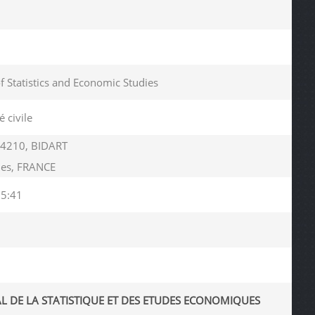
of Statistics and Economic Studies
é civile
64210, BIDART
ues, FRANCE
05:41
AL DE LA STATISTIQUE ET DES ETUDES ECONOMIQUES