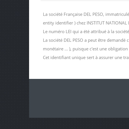
La société Française DEL PESO, immatriculé
entity identifier ) chez INSTITUT NATIO
Le numéro LEI qui a été attribué à la so
La société DEL PESO a peut être demandé ce n
monétaire ... ), puisque c'est une obligatio
Cet identifiant unique sert à assurer une tr