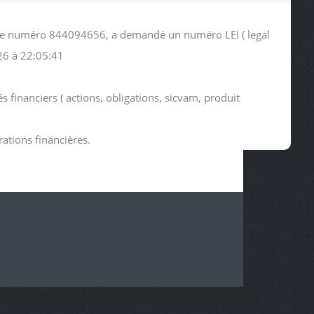
us le numéro 844094656, a demandé un numéro LEI ( legal
26 à 22:05:41
 financiers ( actions, obligations, sicvam, produit
rations financières.