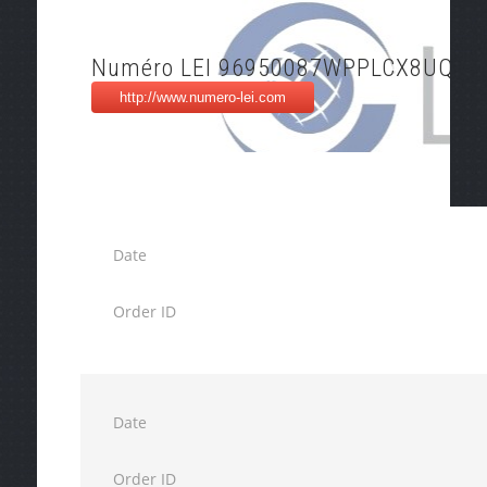
Numéro LEI 96950087WPPLCX8UQ75