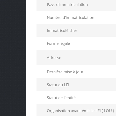
Pays d'immatriculation
Numéro d'immatriculation
Immatriculé chez
Forme légale
Adresse
Dernière mise à jour
Statut du LEI
Statut de l'entité
Organisation ayant émis le LEI ( LOU )