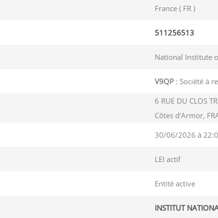
France ( FR )
511256513
National Institute 
V9QP
: Société à r
6 RUE DU CLOS T
Côtes d'Armor, F
30/06/2026 à 22:
LEI actif
Entité active
INSTITUT NATION