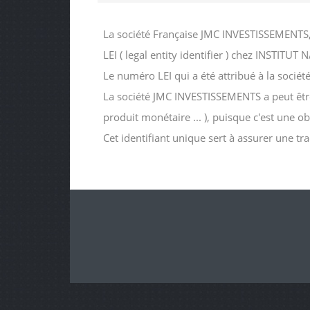
La société Française JMC INVESTISSEMENTS,
LEI ( legal entity identifier ) chez INS
Le numéro LEI qui a été attribué à la so
La société JMC INVESTISSEMENTS a peut être d
produit monétaire ... ), puisque c'est une o
Cet identifiant unique sert à assurer une tr