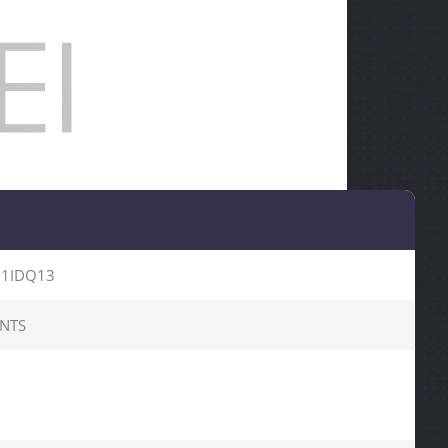
1IDQ13
ENTS