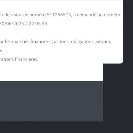
ic Studies sous le numéro 511256513, a demandé un numéro
 30/06/2026 à 22:05:44
r les marchés financiers ( actions, obligations, sicvam,
e.
rations financières.