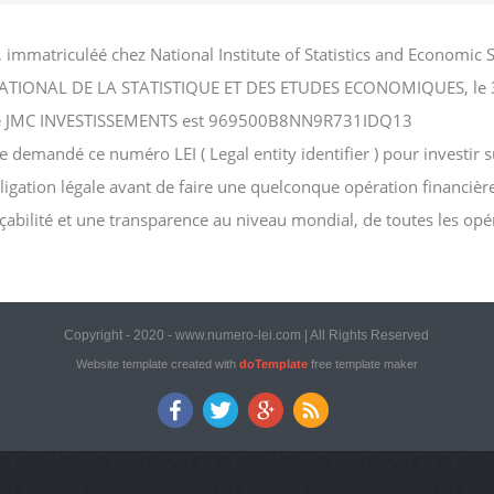
 immatriculéé chez National Institute of Statistics and Econom
TITUT NATIONAL DE LA STATISTIQUE ET DES ETUDES ECONOMIQUES, le
ciété JMC INVESTISSEMENTS est 969500B8NN9R731IDQ13
emandé ce numéro LEI ( Legal entity identifier ) pour investir su
bligation légale avant de faire une quelconque opération financièr
açabilité et une transparence au niveau mondial, de toutes les opé
Copyright - 2020 - www.numero-lei.com | All Rights Reserved
Website template created with
doTemplate
free template maker