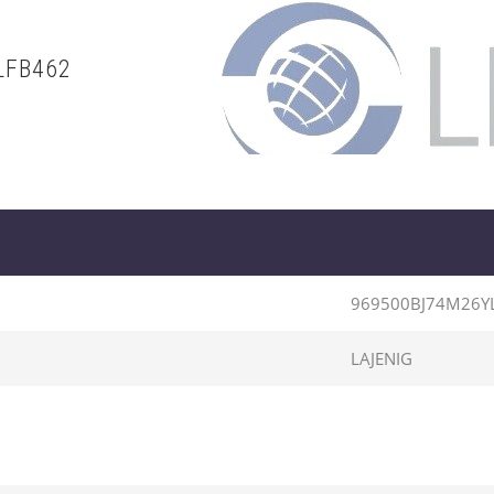
LFB462
969500BJ74M26Y
LAJENIG