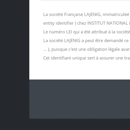
La société Française LAJENIG, immatriculéé
entity identifier ) chez INSTITUT NATIO
Le numéro LEI qui a été attribué à la soc
La société LAJENIG a peut être demandé ce nu
... ), puisque c'est une obligation légale av
Cet identifiant unique sert à assurer une tr