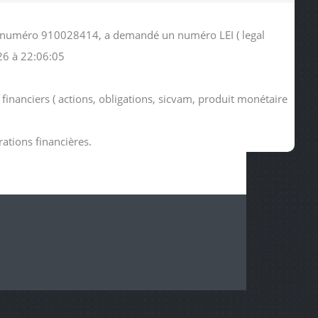
 le numéro 910028414, a demandé un numéro LEI ( legal
26 à 22:06:05
 financiers ( actions, obligations, sicvam, produit monétaire
rations financières.