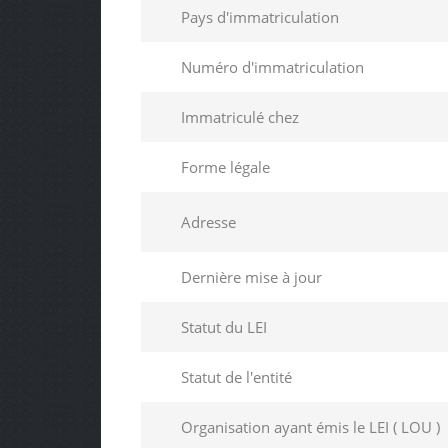
Pays d'immatriculation
Numéro d'immatriculation
Immatriculé chez
Forme légale
Adresse
Dernière mise à jour
Statut du LEI
Statut de l'entité
Organisation ayant émis le LEI ( LOU )