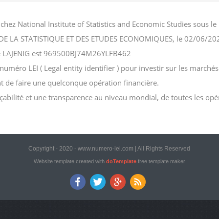
 chez National Institute of Statistics and Economic Studies sous
NAL DE LA STATISTIQUE ET DES ETUDES ECONOMIQUES, le 02/06/20
iété LAJENIG est 969500BJ74M26YLFB462
méro LEI ( Legal entity identifier ) pour investir sur les marchés
ant de faire une quelconque opération financière.
açabilité et une transparence au niveau mondial, de toutes les opé
Copyright - 2020 - www.numero-lei.com | All Rights Reserved
Website template created with
doTemplate
free template maker