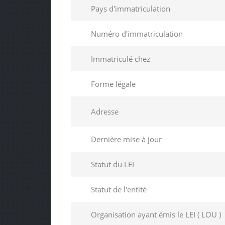
Pays d'immatriculation
Numéro d'immatriculation
Immatriculé chez
Forme légale
Adresse
Dernière mise à jour
Statut du LEI
Statut de l'entité
Organisation ayant émis le LEI ( LOU )