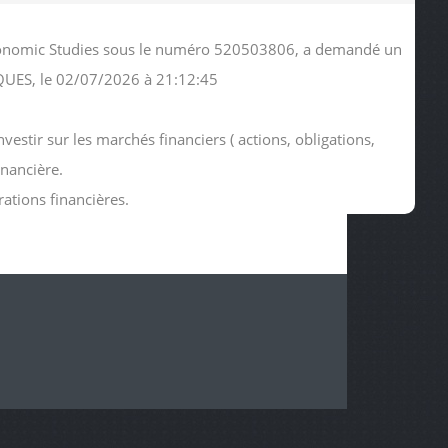
 Economic Studies sous le numéro 520503806, a demandé un
QUES, le 02/07/2026 à 21:12:45
stir sur les marchés financiers ( actions, obligations,
inancière.
rations financières.