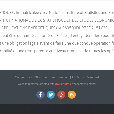
IQUES, immatriculéé chez National Institute of Statistics and
hez INSTITUT NATIONAL DE LA STATISTIQUE ET DES ETUDES ECONOMI
ociété APPLICATIONS ENERGETIQUES est 969500DUR7RFJ2151C20
 être demandé ce numéro LEI ( Legal entity identifier ) pour inve
st une obligation légale avant de faire une quelconque opération f
açabilité et une transparence au niveau mondial, de toutes les opé
Copyright - 2020 - www.numero-lei.com | All Rights Reserved
Website template created with
doTemplate
free template maker