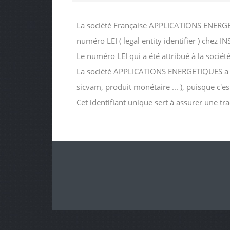
La société Française APPLICATIONS ENERGET
numéro LEI ( legal entity identifier ) c
Le numéro LEI qui a été attribué à la s
La société APPLICATIONS ENERGETIQUES a peut
sicvam, produit monétaire ... ), puisque c'e
Cet identifiant unique sert à assurer une tr