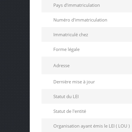
Pays d'immatriculation
Numéro d'immatriculation
Immatriculé chez
Forme légale
Adresse
Dernière mise à jour
Statut du LEI
Statut de l'entité
Organisation ayant émis le LEI ( LOU )