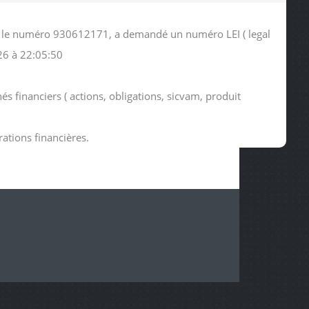
ous le numéro 930612171, a demandé un numéro LEI ( legal
26 à 22:05:50
s financiers ( actions, obligations, sicvam, produit
rations financières.