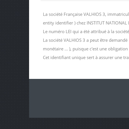
La société Française VALHIOS 3, immatricul
entity identifier ) chez INSTITUT NATIO
Le numéro LEI qui a été attribué à la s
La société VALHIOS 3 a peut être demandé ce 
monétaire ... ), puisque c'est une obligatio
Cet identifiant unique sert à assurer une tr