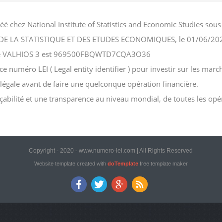
éé chez National Institute of Statistics and Economic Studies s
NAL DE LA STATISTIQUE ET DES ETUDES ECONOMIQUES, le 01/06/20
ociété VALHIOS 3 est 969500FBQWTD7CQA3O36
numéro LEI ( Legal entity identifier ) pour investir sur les marché
n légale avant de faire une quelconque opération financière.
açabilité et une transparence au niveau mondial, de toutes les opé
Copyright - 2020 - www.numero-lei.com | All Rights Reserved
Website template created with
doTemplate
free template maker