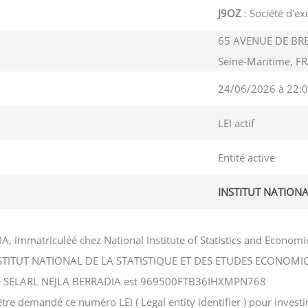
J9OZ
: Société d'ex
65 AVENUE DE BR
Seine-Maritime, F
24/06/2026 à 22:0
LEI actif
Entité active
INSTITUT NATIONA
A, immatriculéé chez National Institute of Statistics and Econ
hez INSTITUT NATIONAL DE LA STATISTIQUE ET DES ETUDES ECONOMI
ciété SELARL NEJLA BERRADIA est 969500FTB36IHXMPN768
e demandé ce numéro LEI ( Legal entity identifier ) pour investir 