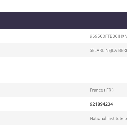
969500FTB36IHX
SELARL NEJLA BER
France ( FR )
921894234
National Institute 