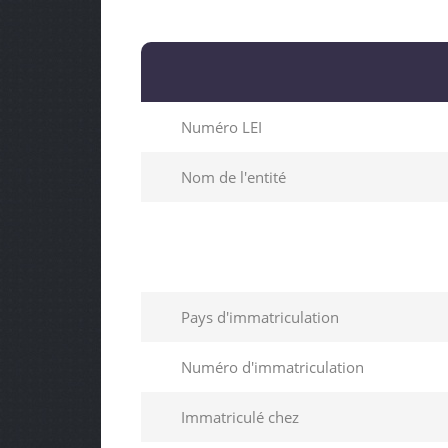
Numéro LEI
Nom de l'entité
Pays d'immatriculation
Numéro d'immatriculation
Immatriculé chez