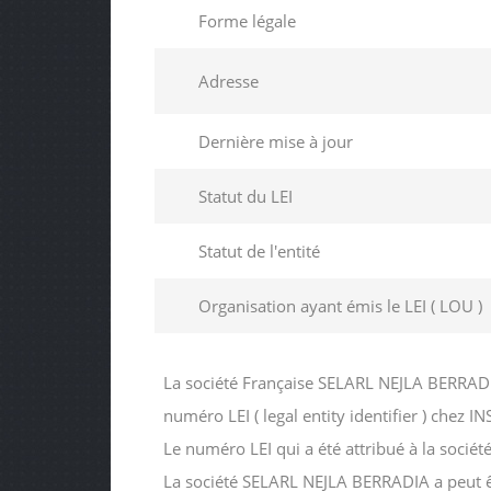
Forme légale
Adresse
Dernière mise à jour
Statut du LEI
Statut de l'entité
Organisation ayant émis le LEI ( LOU )
La société Française SELARL NEJLA BERRADI
numéro LEI ( legal entity identifier ) c
Le numéro LEI qui a été attribué à la so
La société SELARL NEJLA BERRADIA a peut êtr