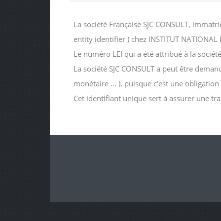
La société Française SJC CONSULT, immatric
entity identifier ) chez INSTITUT NATIO
Le numéro LEI qui a été attribué à la so
La société SJC CONSULT a peut être demandé c
monétaire ... ), puisque c'est une obligatio
Cet identifiant unique sert à assurer une tr