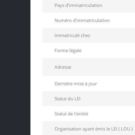
Pays d'immatriculation
Numéro d'immatriculation
Immatriculé chez
Forme légale
Adresse
Dernière mise à jour
Statut du LEI
Statut de l'entité
Organisation ayant émis le LEI ( LOU )