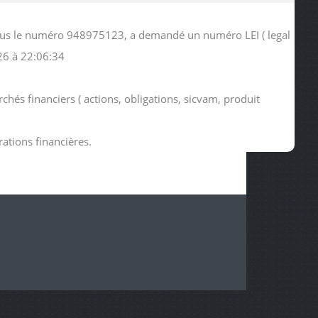
 sous le numéro 948975123, a demandé un numéro LEI ( legal
26 à 22:06:34
chés financiers ( actions, obligations, sicvam, produit
rations financières.