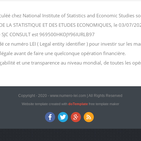
uléé chez National Institute of Statistics and Economic Studies
NAL DE LA STATISTIQUE ET DES ETUDES ECONOMIQUES, le 03/07/20
ciété SJC CONSULT est 969500HKOJY96IURLB97
e numéro LEI ( Legal entity identifier ) pour investir sur les mar
n légale avant de faire une quelconque opération financière.
açabilité et une transparence au niveau mondial, de toutes les opé
Copyright - 2020 - www.numero-lei.com | All Rights Reserved
Website template created with
doTemplate
free template maker