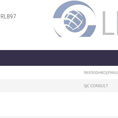
URLB97
969500HKOJY96I
SJC CONSULT