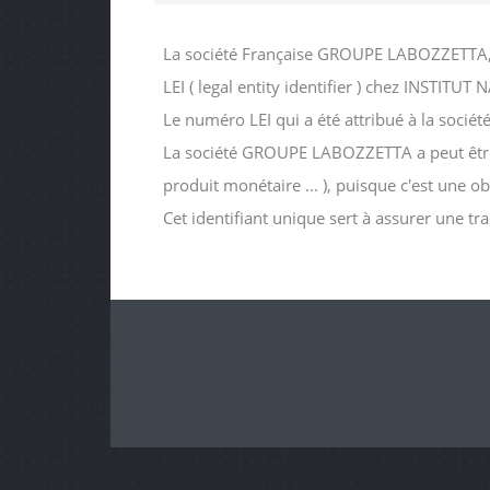
La société Française GROUPE LABOZZETTA, 
LEI ( legal entity identifier ) chez INS
Le numéro LEI qui a été attribué à la s
La société GROUPE LABOZZETTA a peut être de
produit monétaire ... ), puisque c'est une o
Cet identifiant unique sert à assurer une tr