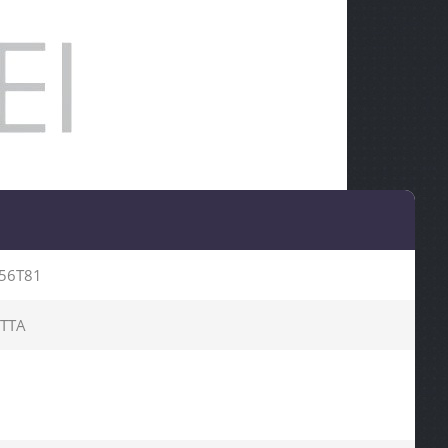
56T81
TTA