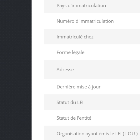
Pays d'immatriculation
Numéro d'immatriculation
Immatriculé chez
Forme légale
Adresse
Dernière mise à jour
Statut du LEI
Statut de l'entité
Organisation ayant émis le LEI ( LOU )