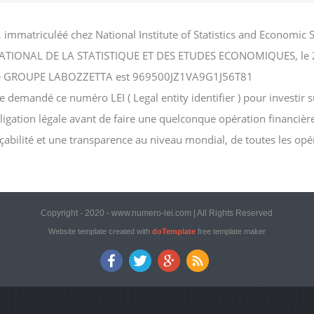
immatriculéé chez National Institute of Statistics and Econom
TITUT NATIONAL DE LA STATISTIQUE ET DES ETUDES ECONOMIQUES, le
ociété GROUPE LABOZZETTA est 969500JZ1VA9G1J56T81
mandé ce numéro LEI ( Legal entity identifier ) pour investir sur
bligation légale avant de faire une quelconque opération financièr
açabilité et une transparence au niveau mondial, de toutes les opé
Copyright - 2020 - www.numero-lei.com | All Rights Reserved
Website template created with
doTemplate
free template maker