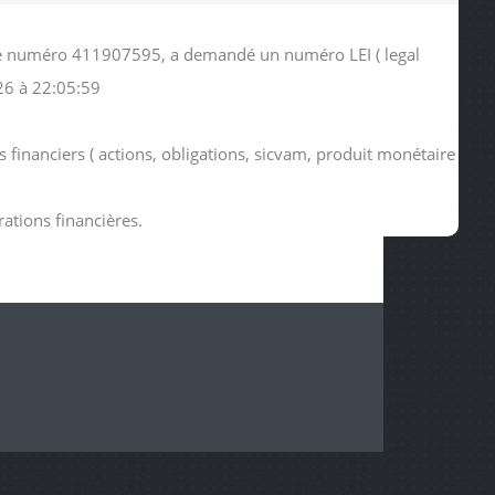
s le numéro 411907595, a demandé un numéro LEI ( legal
26 à 22:05:59
 financiers ( actions, obligations, sicvam, produit monétaire
rations financières.