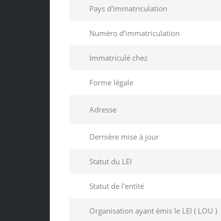
Pays d'immatriculation
Numéro d'immatriculation
Immatriculé chez
Forme légale
Adresse
Dernière mise à jour
Statut du LEI
Statut de l'entité
Organisation ayant émis le LEI ( LOU )