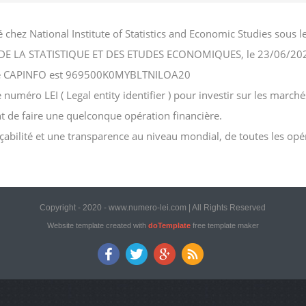
 chez National Institute of Statistics and Economic Studies sou
NAL DE LA STATISTIQUE ET DES ETUDES ECONOMIQUES, le 23/06/20
ciété CAPINFO est 969500K0MYBLTNILOA20
méro LEI ( Legal entity identifier ) pour investir sur les marchés
ant de faire une quelconque opération financière.
açabilité et une transparence au niveau mondial, de toutes les opé
Copyright - 2020 - www.numero-lei.com | All Rights Reserved
Website template created with
doTemplate
free template maker