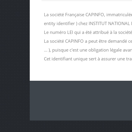
La société Française CAPINFO, immatriculéé
entity identifier ) chez INSTITUT NATIO
Le numéro LEI qui a été attribué à la so
La société CAPINFO a peut être demandé ce nu
... ), puisque c'est une obligation légale av
Cet identifiant unique sert à assurer une tr