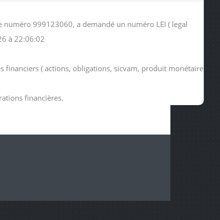
us le numéro 999123060, a demandé un numéro LEI ( legal
26 à 22:06:02
s financiers ( actions, obligations, sicvam, produit monétaire
rations financières.