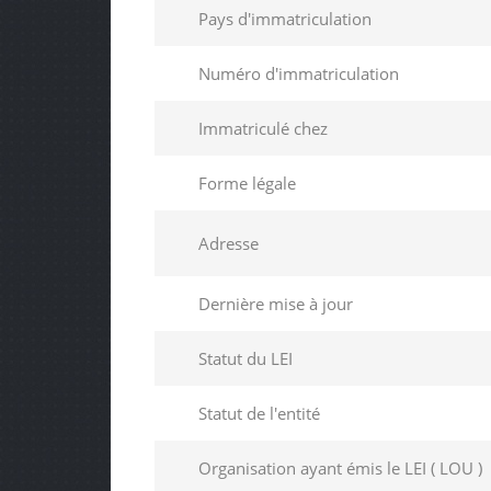
Pays d'immatriculation
Numéro d'immatriculation
Immatriculé chez
Forme légale
Adresse
Dernière mise à jour
Statut du LEI
Statut de l'entité
Organisation ayant émis le LEI ( LOU )