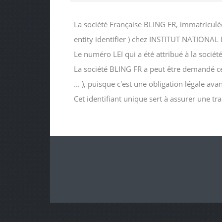
La société Française BLING FR, immatriculé
entity identifier ) chez INSTITUT NATIO
Le numéro LEI qui a été attribué à la so
La société BLING FR a peut être demandé ce n
... ), puisque c'est une obligation légale av
Cet identifiant unique sert à assurer une tr