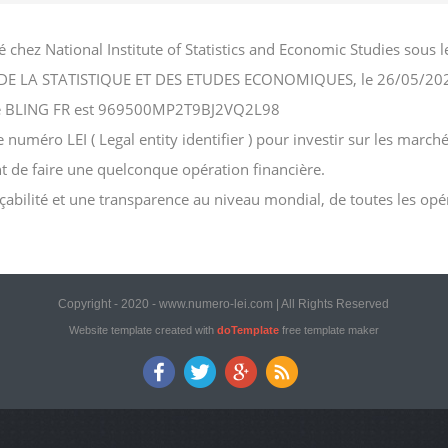
é chez National Institute of Statistics and Economic Studies so
NAL DE LA STATISTIQUE ET DES ETUDES ECONOMIQUES, le 26/05/20
ciété BLING FR est 969500MP2T9BJ2VQ2L98
uméro LEI ( Legal entity identifier ) pour investir sur les marché
ant de faire une quelconque opération financière.
açabilité et une transparence au niveau mondial, de toutes les opé
Copyright - 2020 - www.numero-lei.com | All Rights Reserved
Website template created with
doTemplate
free template maker