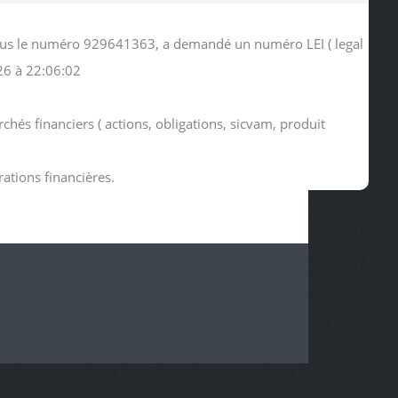
 sous le numéro 929641363, a demandé un numéro LEI ( legal
26 à 22:06:02
hés financiers ( actions, obligations, sicvam, produit
rations financières.