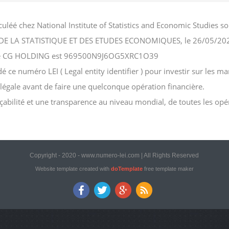
uléé chez National Institute of Statistics and Economic Studies
NAL DE LA STATISTIQUE ET DES ETUDES ECONOMIQUES, le 26/05/20
ociété CG HOLDING est 969500N9J6OG5XRC1O39
 numéro LEI ( Legal entity identifier ) pour investir sur les marc
n légale avant de faire une quelconque opération financière.
açabilité et une transparence au niveau mondial, de toutes les opé
Copyright - 2020 - www.numero-lei.com | All Rights Reserved
Website template created with
doTemplate
free template maker