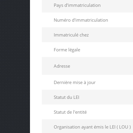
Pays d'immatriculation
Numéro d'immatriculation
Immatriculé chez
Forme légale
Adresse
Dernière mise à jour
Statut du LEI
Statut de l'entité
Organisation ayant émis le LEI ( LOU )