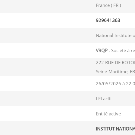
France ( FR )
929641363
National Institute 
V9QP
: Société à r
222 RUE DE ROTO
Seine-Maritime, F
26/05/2026 à 22:
LEI actif
Entité active
INSTITUT NATION