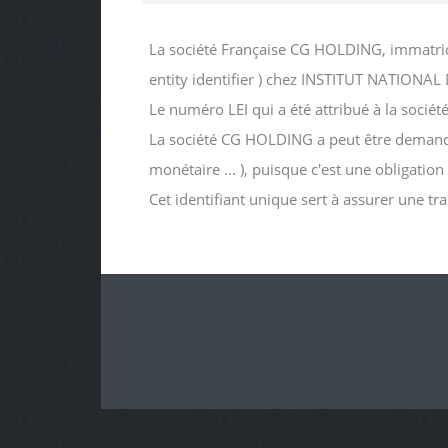
La société Française CG HOLDING, immatric
entity identifier ) chez INSTITUT NATIO
Le numéro LEI qui a été attribué à la s
La société CG HOLDING a peut être demandé ce
monétaire ... ), puisque c'est une obligatio
Cet identifiant unique sert à assurer une tr