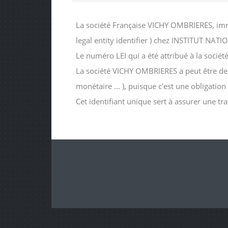
La société Française VICHY OMBRIERES, imm
legal entity identifier ) chez INSTITUT 
Le numéro LEI qui a été attribué à la s
La société VICHY OMBRIERES a peut être deman
monétaire ... ), puisque c'est une obligatio
Cet identifiant unique sert à assurer une tr