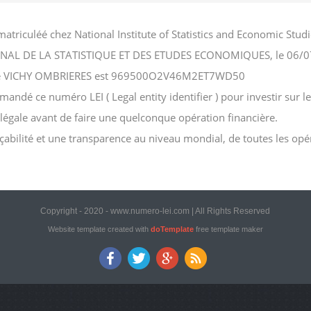
atriculéé chez National Institute of Statistics and Economic St
NATIONAL DE LA STATISTIQUE ET DES ETUDES ECONOMIQUES, le 06/
ociété VICHY OMBRIERES est 969500O2V46M2ET7WD50
dé ce numéro LEI ( Legal entity identifier ) pour investir sur le
n légale avant de faire une quelconque opération financière.
açabilité et une transparence au niveau mondial, de toutes les opé
Copyright - 2020 - www.numero-lei.com | All Rights Reserved
Website template created with
doTemplate
free template maker