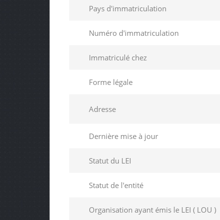
Pays d'immatriculation
Numéro d'immatriculation
Immatriculé chez
Forme légale
Adresse
Dernière mise à jour
Statut du LEI
Statut de l'entité
Organisation ayant émis le LEI ( LOU )