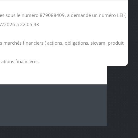
udies sous le numéro 879088409, a demandé un numéro LEI (
07/2026 à 22:05:43
s marchés financiers ( actions, obligations, sicvam, produit
rations financières.