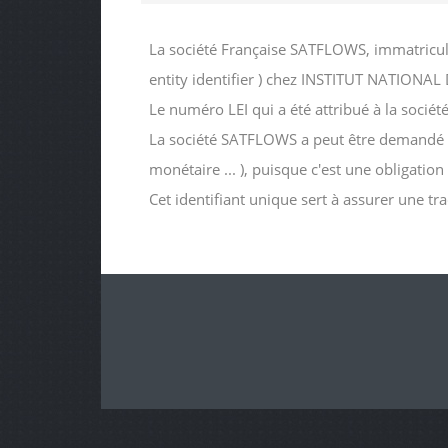
La société Française SATFLOWS, immatricul
entity identifier ) chez INSTITUT NATIO
Le numéro LEI qui a été attribué à la s
La société SATFLOWS a peut être demandé ce n
monétaire ... ), puisque c'est une obligatio
Cet identifiant unique sert à assurer une tr