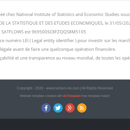
éé chez National Institute of Statistics and Economic Studies s
NAL DE LA STATISTIQUE ET DES ETUDES ECONOMIQUES, le 31/05/20
ociété SATFLOWS est 969500SC8FZQQS8M5105
uméro LEI ( Legal entity identifier ) pour investir sur les marché
n légale avant de faire une quelconque opération financière.
açabilité et une transparence au niveau mondial, de toutes les opé
Copyright - 2020 - www.numero-lei.com | All Rights Reserved
Website template created with
doTemplate
free template maker