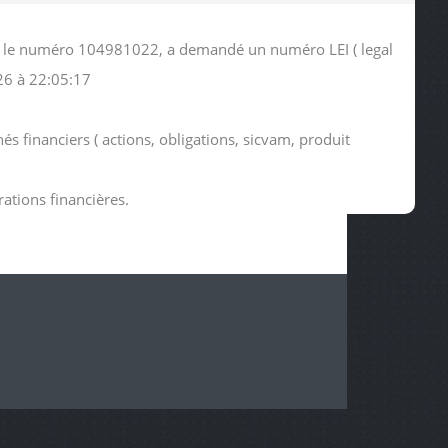
ous le numéro 104981022, a demandé un numéro LEI ( legal
26 à 22:05:17
s financiers ( actions, obligations, sicvam, produit
rations financières.