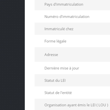
Pays d'immatriculation
Numéro d'immatriculation
Immatriculé chez
Forme légale
Adresse
Dernière mise à jour
Statut du LEI
Statut de l'entité
Organisation ayant émis le LEI ( LOU )