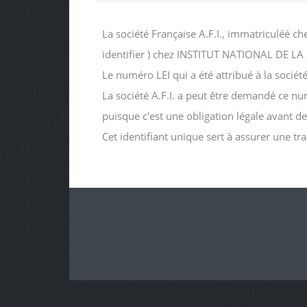
La société Française A.F.I., immatriculéé c
identifier ) chez INSTITUT NATIONAL DE 
Le numéro LEI qui a été attribué à la soc
La société A.F.I. a peut être demandé ce numé
puisque c'est une obligation légale avant d
Cet identifiant unique sert à assurer une tr