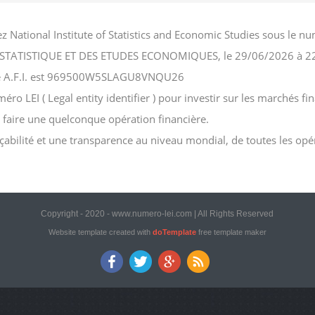
hez National Institute of Statistics and Economic Studies sous le
LA STATISTIQUE ET DES ETUDES ECONOMIQUES, le 29/06/2026 à 2
iété A.F.I. est 969500W5SLAGU8VNQU26
ro LEI ( Legal entity identifier ) pour investir sur les marchés fina
e faire une quelconque opération financière.
açabilité et une transparence au niveau mondial, de toutes les opé
Copyright - 2020 - www.numero-lei.com | All Rights Reserved
Website template created with
doTemplate
free template maker