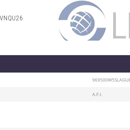
8VNQU26
969500W5SLAGU
A.F.I.