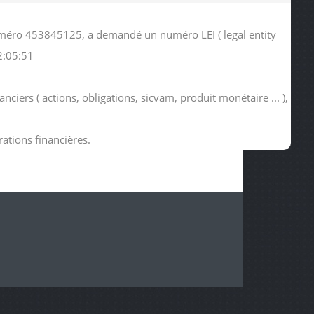
 numéro 453845125, a demandé un numéro LEI ( legal entity
2:05:51
nciers ( actions, obligations, sicvam, produit monétaire ... ),
rations financières.