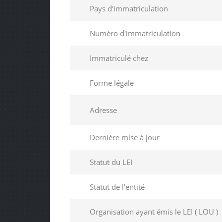
Pays d'immatriculation
Numéro d'immatriculation
Immatriculé chez
Forme légale
Adresse
Dernière mise à jour
Statut du LEI
Statut de l'entité
Organisation ayant émis le LEI ( LOU )