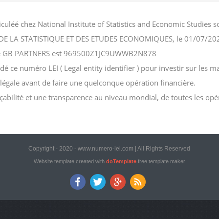
uléé chez National Institute of Statistics and Economic Studie
NAL DE LA STATISTIQUE ET DES ETUDES ECONOMIQUES, le 01/07/20
ociété GB PARTNERS est 969500Z1JC9UWWB2N878
e numéro LEI ( Legal entity identifier ) pour investir sur les mar
n légale avant de faire une quelconque opération financière.
açabilité et une transparence au niveau mondial, de toutes les opé
Copyright - 2020 - www.numero-lei.com | All Rights Reserved
Website template created with
doTemplate
free template maker