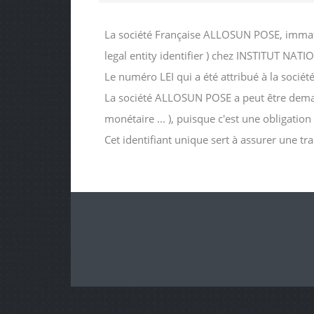
La société Française ALLOSUN POSE, immatr
legal entity identifier ) chez INSTITUT 
Le numéro LEI qui a été attribué à la so
La société ALLOSUN POSE a peut être demandé
monétaire ... ), puisque c'est une obligatio
Cet identifiant unique sert à assurer une tr