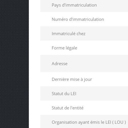
Pays d'immatriculation
Numéro d'immatriculation
Immatriculé chez
Forme légale
Adresse
Dernière mise à jour
Statut du LEI
Statut de l'entité
Organisation ayant émis le LEI ( LOU )