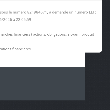
ies sous le numéro 821984671, a demandé un numéro LEI (
06/2026 à 22:05:59
archés financiers ( actions, obligations, sicvam, produit
rations financières.