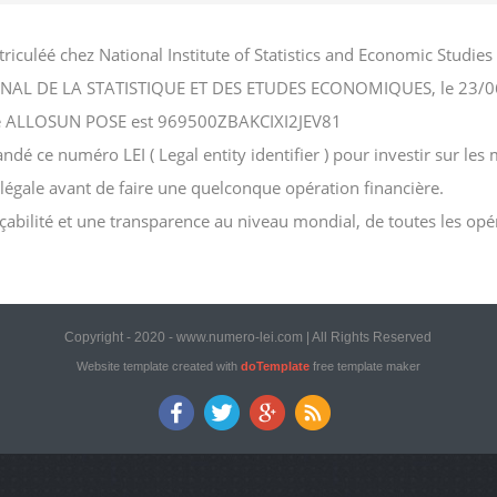
iculéé chez National Institute of Statistics and Economic Stud
NATIONAL DE LA STATISTIQUE ET DES ETUDES ECONOMIQUES, le 23/
ciété ALLOSUN POSE est 969500ZBAKCIXI2JEV81
 ce numéro LEI ( Legal entity identifier ) pour investir sur les m
n légale avant de faire une quelconque opération financière.
açabilité et une transparence au niveau mondial, de toutes les opé
Copyright - 2020 - www.numero-lei.com | All Rights Reserved
Website template created with
doTemplate
free template maker