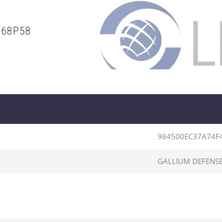
468P58
984500EC37A74F
GALLIUM DEFENS