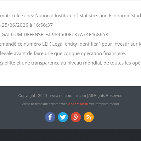
atriculéé chez National Institute of Statistics and Economic S
 le 25/06/2026 à 16:56:37
ciété GALLIUM DEFENSE est 984500EC37A74F468P58
ndé ce numéro LEI ( Legal entity identifier ) pour investir sur le
n légale avant de faire une quelconque opération financière.
açabilité et une transparence au niveau mondial, de toutes les opé
Copyright - 2020 - www.numero-lei.com | All Rights Reserved
Website template created with
doTemplate
free template maker