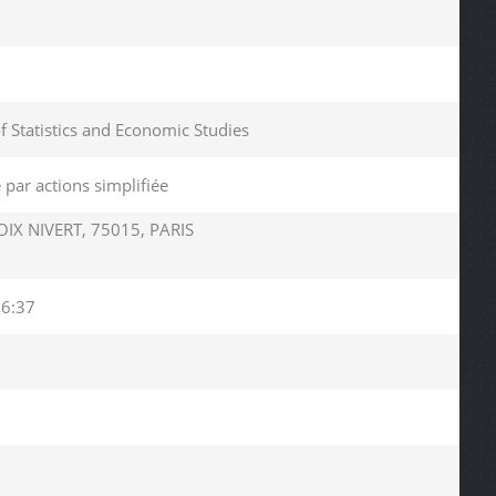
of Statistics and Economic Studies
 par actions simplifiée
IX NIVERT, 75015, PARIS
56:37