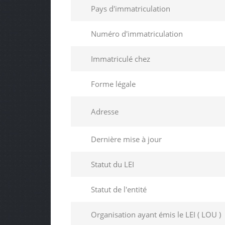
Pays d'immatriculation
Numéro d'immatriculation
Immatriculé chez
Forme légale
Adresse
Dernière mise à jour
Statut du LEI
Statut de l'entité
Organisation ayant émis le LEI ( LOU )