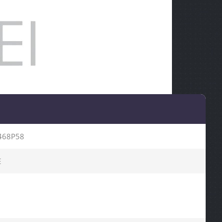
468P58
E