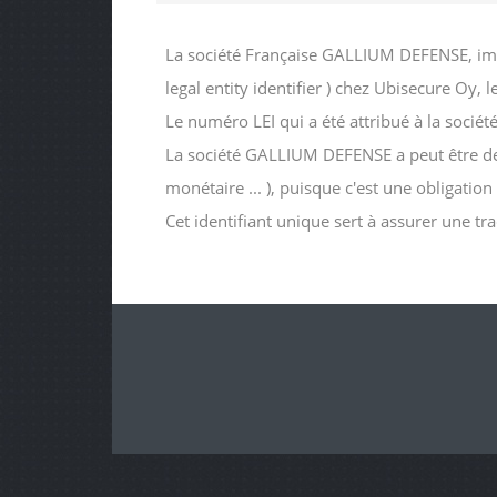
La société Française GALLIUM DEFENSE, imm
legal entity identifier ) chez Ubisecure Oy,
Le numéro LEI qui a été attribué à la so
La société GALLIUM DEFENSE a peut être dema
monétaire ... ), puisque c'est une obligatio
Cet identifiant unique sert à assurer une tr