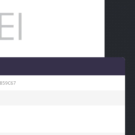
859C67