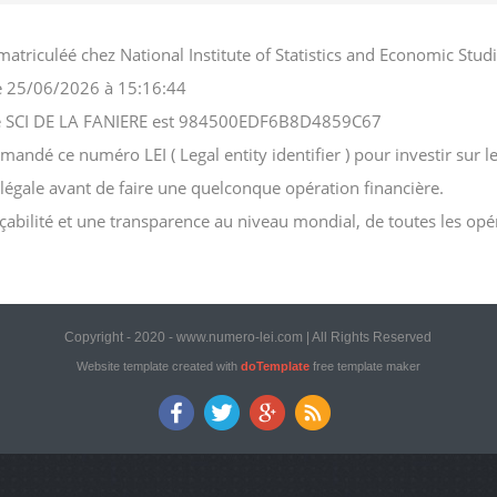
matriculéé chez National Institute of Statistics and Economic S
 le 25/06/2026 à 15:16:44
ciété SCI DE LA FANIERE est 984500EDF6B8D4859C67
andé ce numéro LEI ( Legal entity identifier ) pour investir sur le
n légale avant de faire une quelconque opération financière.
açabilité et une transparence au niveau mondial, de toutes les opé
Copyright - 2020 - www.numero-lei.com | All Rights Reserved
Website template created with
doTemplate
free template maker