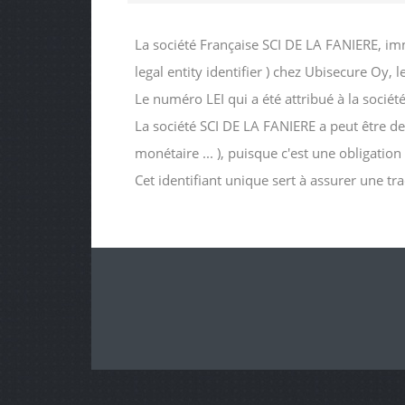
La société Française SCI DE LA FANIERE, im
legal entity identifier ) chez Ubisecure Oy,
Le numéro LEI qui a été attribué à la so
La société SCI DE LA FANIERE a peut être dem
monétaire ... ), puisque c'est une obligatio
Cet identifiant unique sert à assurer une tr