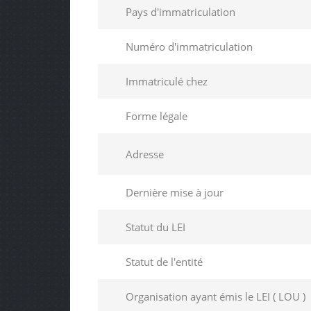
Pays d'immatriculation
Numéro d'immatriculation
Immatriculé chez
Forme légale
Adresse
Dernière mise à jour
Statut du LEI
Statut de l'entité
Organisation ayant émis le LEI ( LOU )