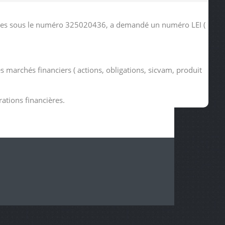
tudies sous le numéro 325020436, a demandé un numéro LEI (
s marchés financiers ( actions, obligations, sicvam, produit
rations financières.