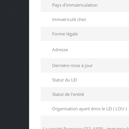
Pays d'immatriculation
Immatriculé chez
Forme légale
Adresse
Dernière mise à jour
Statut du LEI
Statut de l'entité
Organisation ayant émis le LEI ( LOU )
La société Française GS1 AISBL, immatricul