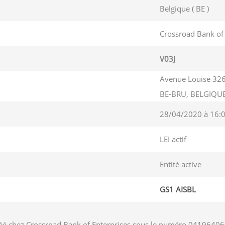
Belgique ( BE )
Crossroad Bank of 
V03J
Avenue Louise 326,
BE-BRU, BELGIQU
28/04/2020 à 16:
LEI actif
Entité active
GS1 AISBL
éé chez Crossroad Bank of Enterprises sous le numéro 0419640608