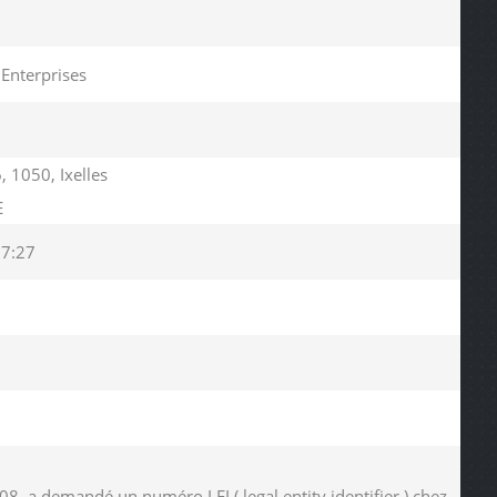
Enterprises
 1050, Ixelles
E
07:27
, a demandé un numéro LEI ( legal entity identifier ) chez